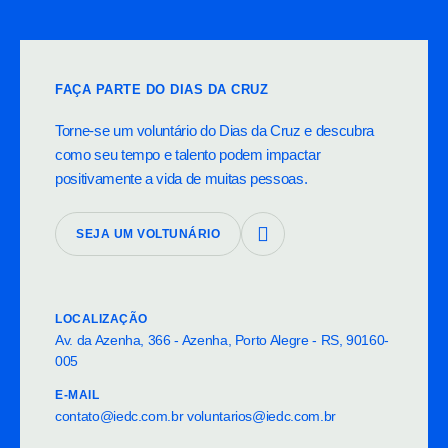
https://www.instagram.com/hospital_espirita/
https:
...................
.........
INSCREVA-SE NO CANAL E CURTA NO NOSSA
INSC
PÁGINA NO FACEBOOK, OS LINKS ESTÃO NO
PÁGI
FAÇA PARTE DO DIAS DA CRUZ
TEXTO:
TEXT
https://www.youtube.com/channel/UC3hG...
https
Torne-se um voluntário do Dias da Cruz e descubra
como seu tempo e talento podem impactar
ASSISTA OS AS LIVE'S ANTERIORES POR DIA
ASSI
positivamente a vida de muitas pessoas.
CONHEÇA NOSSA PLAYLIST:
CONH
https://youtube.com/@DiasdaCruzInstitutoEspirita
https
?si=AjOc-axPoolEHUhm
?si=A
...................
.........
SEJA UM VOLTUNÁRIO
REDES SOCIAS DO INSTITUTO ESPÍRITA DIAS
REDE
DA CRUZ:
DA C
FACEBOOK
FACE
LOCALIZAÇÃO
https://www.facebook.com/diasdacruz.i...
https:
Av. da Azenha, 366 - Azenha, Porto Alegre - RS, 90160-
YOU TUBE
YOU 
https://www.youtube.com/c/DiasdaCruzI...
As
https
005
INSTAGRAM
INST
https://www.instagram.com/ie_diasdacruz/
https
E-MAIL
SITE
SITE
contato@iedc.com.br voluntarios@iedc.com.br
http://iedc.org.br/
http:/