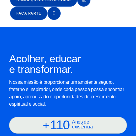
FAÇA PARTE
Acolher, educar
e transformar.
Nossa missão é proporcionar um ambiente seguro,
fraterno e inspirador, onde cada pessoa possa encontrar
apoio, aprendizado e oportunidades de crescimento
espiritual e social.
110
+
Anos de
existência