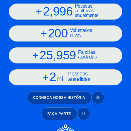
Pessoas
3,000
+
acolhidas
anualmente
200
+
Voluntários
ativos
26,000
+
Famílias
ajudadas
2
Pessoas
+
mi
atendidas
CONHEÇA NOSSA HISTÓRIA
FAÇA PARTE